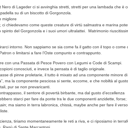
 Nero di Lageder ci si avvinghia stretti, stretti per una lambada che è 
n padella su di un biscotto di Gorgonzola.
e migliore
ti; ci chiedevamo come queste creature di virtù salmastra e marina pot
o spinto del Gorgonzola e i suoi umori ultralattei. Matrimonio riuscitissim
rarci intorno. Non sappiamo se sia come fa il gatto con il topo o come c
 Patron o limitarsi a fare l’Oste compunto e contrappunto.
 mare con una Passata di Pesce Povero con Legumi e Code di Scampi.
opioni conosciuti, e invece la pensata è di taglio originale.
asse di pinne proletarie, il tutto è mixato ad una componente minore di
à”, ma la componente pesciosa si sente, eccome, e che nobiltà al gusto: 
ali, pur se non prevaricanti.
ontrappasso, il sentore di povertà birbante, ma dal gusto d’eccellenza
bbero starci per fare da ponte tra le due componenti anzidette, forse; 
again; ma siamo in terra labronica, chissà, maybe anche per fare il vers
iste.
cienza, tiriamo momentaneamente le reti a riva, e ci riposiamo in terra
s, Ragù di Sante Marcantoni.