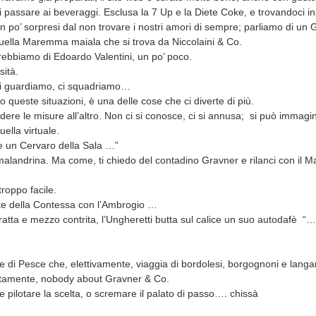
di passare ai beveraggi. Esclusa la 7 Up e la Diete Coke, e trovandoci in
un po’ sorpresi dal non trovare i nostri amori di sempre; parliamo di un 
uella Maremma maiala che si trova da Niccolaini & Co.
rebbiamo di Edoardo Valentini, un po’ poco.
sità.
 ci guardiamo, ci squadriamo…
o queste situazioni, è una delle cose che ci diverte di più.
ere le misure all’altro. Non ci si conosce, ci si annusa; si può immagi
ella virtuale.
e un Cervaro della Sala …”
 malandrina. Ma come, ti chiedo del contadino Gravner e rilanci con il 
troppo facile.
rte della Contessa con l’Ambrogio …
ratta e mezzo contrita, l’Ungheretti butta sul calice un suo autodafè “
 di Pesce che, elettivamente, viaggia di bordolesi, borgognoni e langar
utamente, nobody about Gravner & Co.
 pilotare la scelta, o scremare il palato di passo…. chissà