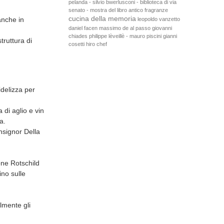
pelanda - silvio bwerlusconi - biblioteca di via
senato - mostra del libro antico
fragranze
cucina della memoria
anche in
leopoldo vanzetto
daniel facen
massimo de al passo
giovanni
chiades
philippe lèveillè - mauro piscini
gianni
truttura di
cosetti
hiro chef
idelizza per
 di aglio e vin
a.
onsignor Della
one Rotschild
ino sulle
lmente gli