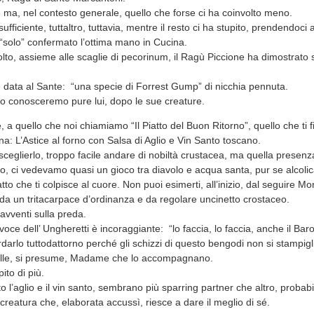
e ma, nel contesto generale, quello che forse ci ha coinvolto meno.
ficiente, tuttaltro, tuttavia, mentre il resto ci ha stupito, prendendoci 
“solo” confermato l’ottima mano in Cucina.
iolto, assieme alle scaglie di pecorinum, il Ragù Piccione ha dimostrato s
ne data al Sante: “una specie di Forrest Gump” di nicchia pennuta.
o conosceremo pure lui, dopo le sue creature.
e, a quello che noi chiamiamo “Il Piatto del Buon Ritorno”, quello che ti f
ina: L’Astice al forno con Salsa di Aglio e Vin Santo toscano.
sceglierlo, troppo facile andare di nobiltà crustacea, ma quella presenza
to, ci vedevamo quasi un gioco tra diavolo e acqua santa, pur se alcolic
to che ti colpisce al cuore. Non puoi esimerti, all’inizio, dal seguire M
 da un tritacarpace d’ordinanza e da regolare uncinetto crostaceo.
i avventi sulla preda.
 voce dell’ Ungheretti è incoraggiante: “lo faccia, lo faccia, anche il Bar
arlo tuttodattorno perché gli schizzi di questo bengodi non si stampigl
 delle, si presume, Madame che lo accompagnano.
pito di più.
l’aglio e il vin santo, sembrano più sparring partner che altro, probabi
creatura che, elaborata accussì, riesce a dare il meglio di sé.