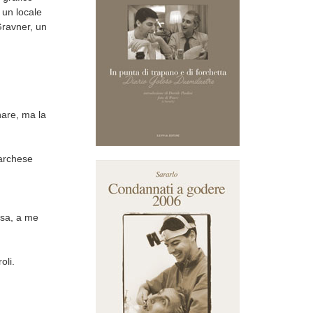
 un locale
Gravner, un
nare, ma la
Marchese
…sa, a me
oli.