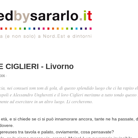
CIGLIERI - Livorno
006 ·
a, nei consueti tom tom di gola, di questo splendido luogo che ci ha rapito el
spoli e Alessandro Ungheretti e il loro Ciglieri meritano a tutto tondo questo 
nte ad esercitare in un altro luogo. Li cercheremo.
età, e si chiede se ci si può innamorare ancora, tante ne ha passate, di
 dovere.
gereuses tra tavola e palato, ovviamente, cosa pensavate?