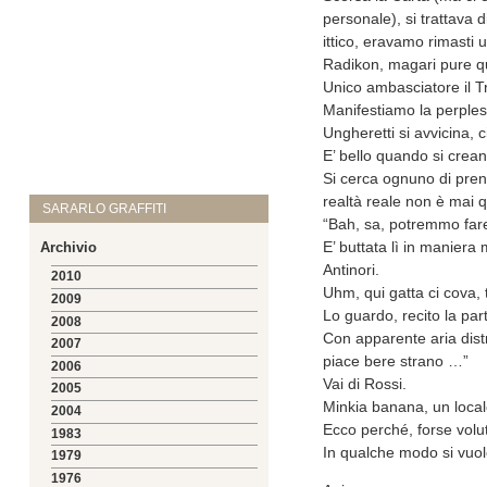
personale), si trattava 
ittico, eravamo rimasti 
Radikon, magari pure q
Unico ambasciatore il T
Manifestiamo la perples
Ungheretti si avvicina,
E’ bello quando si crean
Si cerca ognuno di prend
realtà reale non è mai qu
SARARLO GRAFFITI
“Bah, sa, potremmo far
E’ buttata lì in maniera
Archivio
Antinori.
2010
Uhm, qui gatta ci cova, 
2009
Lo guardo, recito la pa
2008
Con apparente aria dist
2007
piace bere strano …”
2006
Vai di Rossi.
2005
Minkia banana, un locale
2004
Ecco perché, forse vol
1983
In qualche modo si vuole
1979
1976