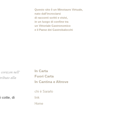
Questo sito è un Minotauro Virtuale,
nato dall'incrociarsi
di racconti scritti e visivi,
in un luogo di confine tra
un Vittoriale Gastronomico
e il Paese dei Gastrobalocchi
In Carta
 corazon nell'
Fuori Carta
tributo alla
In Cantina e Altrove
chi è Sararlo
 cotte, di
link
Home