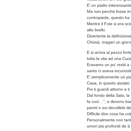
E’ un piatto interessant
Ma non perché fosse insuf
contropiede, questo ha 
Mentre il Foie si era sc
alto livello.
Divertente la definizio
Chissà, magari un giorn
E si arriva al pezzo fort
tutta la vita ad una Cuc
Eravamo un po’ restii a 
santo ci aveva incuriosi
E’ semplicemente un piat
Casa, in questo aiutato
Poi ti guardi attorno e t
Dal fondo della Sala, la
fa così…”, e devono bard
pareti o sui decolletè
Difficile dire cosa ha col
Personalmente non tanto 
umori più profondi de à 