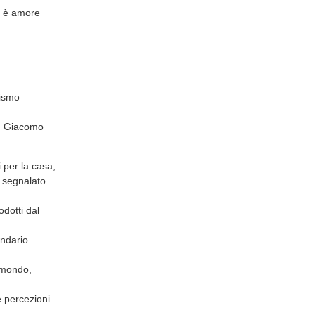
so è amore
mismo
un Giacomo
 per la casa,
 segnalato.
odotti dal
endario
l mondo,
e percezioni