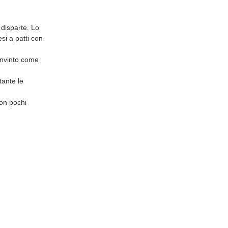
 disparte. Lo
si a patti con
convinto come
tante le
con pochi