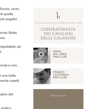
Tavola, certo,
di quella
oli angelici.
secolo Maila
usa.
ispettabile ad
è
IVANO
DAL VERO
FAN CLUB
ionali e non,
FRANCO
CAZZAMALI
d una bella
FAN CLUB
mente orpelli
ativo del
 grafico