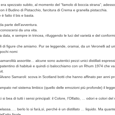
 si era spezzato subito, al momento del “famolo di boccia strana”; ades
n il Budino di Pistacchio, farcitura di Crema e granella pistacchia.
 è fatto il bis e basta.
da parte dell’avventura.
 conoscersi da una vita.
ga data, e sempre in trincea, rifuggendo le luci del varietà e del confor
li di figure che amiamo. Pur se leggende, oramai, da un Veronelli ad 
 pochi nomi
marolità assortite… alcune sono autentici pezzi unici distillati espressi
 patentino di habituè e quindi ci balocchiamo con un Rhum 1974 che va
64.
 Silvano Samaroli: scova in Scotland botti che hanno affinato per anni pr
pato nel sistema limbico (quello delle emozioni più profonde) il legg
si bea di tutti i sensi principali: il Colore, l’Olfatto, … odori e colori de
elassa….. berlo lo si farà,sì, perché è un distillato … liquido. Ma quant
l’atto finale.