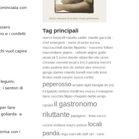
cominciata con
essero
Tag principali
o e i confetti
marco bistarelli
claudio sadler
claudio gazzola -
chef emergenti - menù di asino
aurora
mazzucchelli
davide filippetto - massimo foffani
hi vuol capire
massimiliano alajmo - raffaele alajmo
guido
alciati
plt
5 sensi
davide oldani
libri
elio sironi
christian mometti
locali a km.0
patrizia meroi
il
volto
avalone
livio de stefani
alex lorenzon
giorgio damini
rolando bonelli
marcello leoni
firmino miotti
sararlo senza confini
 legumi,
peperosso
arnaldo laghi
famiglia de prà
i sentori di
il trigabolo
stefano bonilli
teo musso
il mangione
dario cecchini
filippo chiappini dattilo
arrigo
il gastronomo
cipriani
per fare
riluttante
o goliarda a
papageno - linda cacco
locali
cucina siciliana
mauro pelosin
ferma con i
panda
ringo
marcello dell' utri - carlo