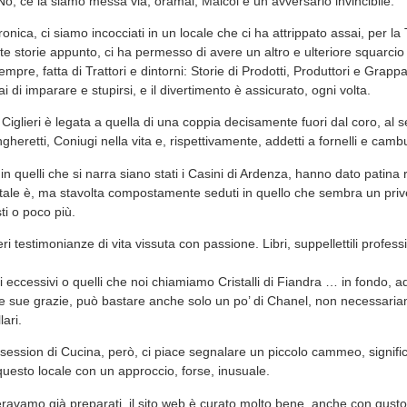
o, ce la siamo messa via, oramai, Maicol è un avversario invincibile.
ronica, ci siamo incocciati in un locale che ci ha attrippato assai, per la 
 storie appunto, ci ha permesso di avere un altro e ulteriore squarcio 
re, fatta di Trattori e dintorni: Storie di Prodotti, Produttori e Grappai
ai di imparare e stupirsi, e il divertimento è assicurato, ogni volta.
 Ciglieri è legata a quella di una coppia decisamente fuori dal coro, al 
gheretti, Coniugi nella vita e, rispettivamente, addetti a fornelli e camb
in quelli che si narra siano stati i Casini di Ardenza, hanno dato patina r
ale è, ma stavolta compostamente seduti in quello che sembra un priv
i o poco più.
i testimonianze di vita vissuta con passione. Libri, suppellettili profess
li eccessivi o quelli che noi chiamiamo Cristalli di Fiandra … in fondo, a
le sue grazie, può bastare anche solo un po’ di Chanel, non necessaria
lari.
session di Cucina, però, ci piace segnalare un piccolo cammeo, signific
questo locale con un approccio, forse, inusuale.
eravamo già preparati, il sito web è curato molto bene, anche con gusto