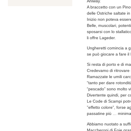
Aniway.
A braccetto con un Pinot
delle Ostriche saltate i
Inizio non poteva esser
Belle, muscolari, poten
sposarsi con lo stallatic
li offre Lageder.
Ungheretti comincia a gi
se può giocare a fare il
Si resta di porto e di
Credevamo di ritrovare c
Ramazzate le umili carc
“tanto per dare rotondit
“pescado” sono molto vit
Divertente quindi, per c
Le Code di Scampi potre
”effetto colore”, forse 
passatine più … minimal
Abbiamo nuotato a suffi
Maccheroni di Foie gra