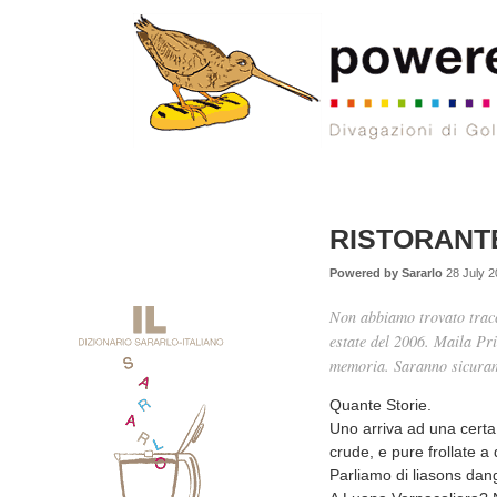
RISTORANTE 
Powered by Sararlo
28 July 2
Non abbiamo trovato tracci
estate del 2006. Maila Pri
memoria. Saranno sicurame
Quante Storie.
Uno arriva ad una certa 
crude, e pure frollate a
Parliamo di liasons dan