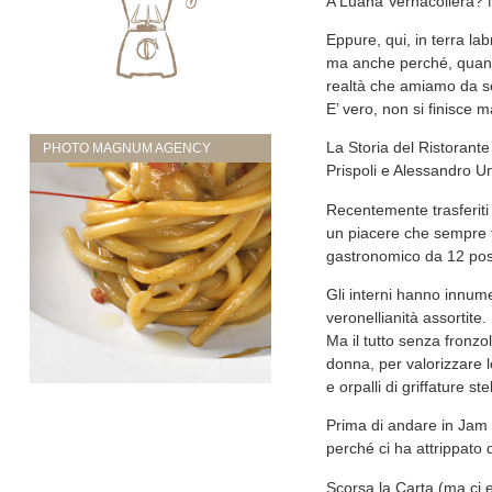
A Luana Vernacoliera? N
Eppure, qui, in terra lab
ma anche perché, quante
realtà che amiamo da semp
E’ vero, non si finisce m
La Storia del Ristorante
PHOTO MAGNUM AGENCY
Prispoli e Alessandro Un
Recentemente trasferiti 
un piacere che sempre t
gastronomico da 12 post
Gli interni hanno innumer
veronellianità assortite.
Ma il tutto senza fronzo
donna, per valorizzare 
e orpalli di griffature stel
Prima di andare in Jam 
perché ci ha attrippato 
Scorsa la Carta (ma ci 