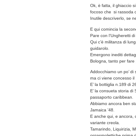
Ok, è fatta, il ghiaccio
focoso che si rassoda co
Inutile descriverlo, se ne
E qui comincia la secon
Pare con l’Ungheretti di
Qui c’è militanza di lun
guidarolo.
Emergono inediti dettag
Bologna, tanto per fare
Addocchiamo un po’ di sa
ma ci viene concesso il
E’ la bottiglia n.189 di 2
E’ la consueta storia di
passaporto caribbean.
Abbiamo ancora ben stam
Jamaica ’48.
E anche qui, e ancora, ci 
variante creola.
Tamarindo, Liquirizia, M
orgasmolettiche prima del