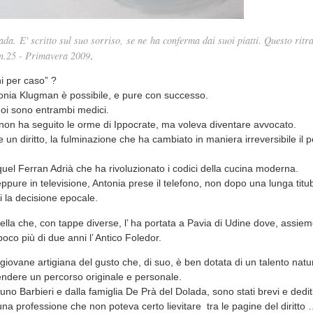
a. E' scritto sul suo sorriso, se ne ha conferma dai suoi piatti. Questo ritra
 n.25 - Primavera 2009
.
i per caso” ?
ntonia Klugman è possibile, e pure con successo.
suoi sono entrambi medici.
i non ha seguito le orme di Ippocrate, ma voleva diventare avvocato.
e un diritto, la fulminazione che ha cambiato in maniera irreversibile il 
 quel Ferran Adrià che ha rivoluzionato i codici della cucina moderna.
eppure in televisione, Antonia prese il telefono, non dopo una lunga tit
i la decisione epocale.
quella che, con tappe diverse, l’ ha portata a Pavia di Udine dove, assiem
co più di due anni l’ Antico Foledor.
iovane artigiana del gusto che, di suo, è ben dotata di un talento natur
endere un percorso originale e personale.
runo Barbieri e dalla famiglia De Prà del Dolada, sono stati brevi e dediti
na professione che non poteva certo lievitare tra le pagine del diritto …