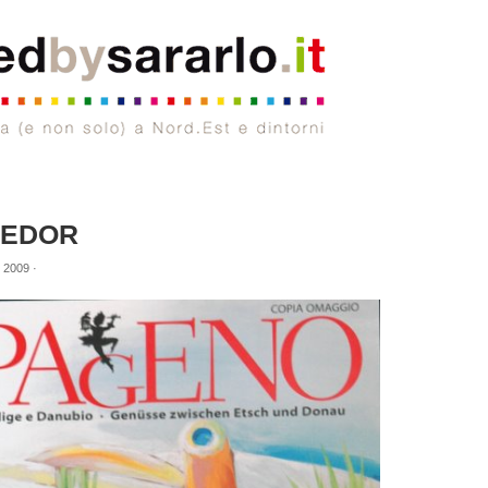
LEDOR
 2009 ·