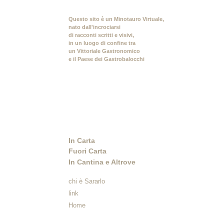
Questo sito è un Minotauro Virtuale,
nato dall'incrociarsi
di racconti scritti e visivi,
in un luogo di confine tra
un Vittoriale Gastronomico
e il Paese dei Gastrobalocchi
In Carta
Fuori Carta
In Cantina e Altrove
chi è Sararlo
link
Home