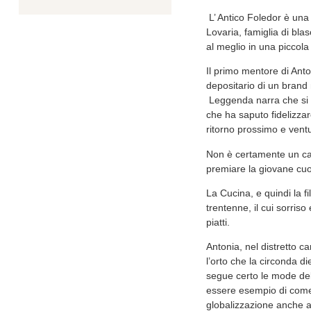
L’ Antico Foledor è una
Lovaria, famiglia di bla
al meglio in una piccola
Il primo mentore di Anto
depositario di un brand 
Leggenda narra che si si
che ha saputo fidelizzare
ritorno prossimo e ventu
Non è certamente un cas
premiare la giovane cuo
La Cucina, e quindi la 
trentenne, il cui sorris
piatti.
Antonia, nel distretto ca
l’orto che la circonda di
segue certo le mode del
essere esempio di come 
globalizzazione anche al