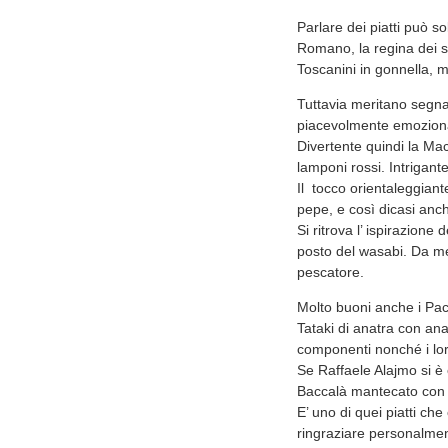
Parlare dei piatti può s
Romano, la regina dei suo
Toscanini in gonnella, 
Tuttavia meritano segna
piacevolmente emozio
Divertente quindi la Mac
lamponi rossi. Intrigant
Il tocco orientaleggiant
pepe, e così dicasi anch
Si ritrova l’ ispirazione 
posto del wasabi. Da med
pescatore.
Molto buoni anche i Pacc
Tataki di anatra con an
componenti nonché i loro
Se Raffaele Alajmo si è
Baccalà mantecato con ci
E’ uno di quei piatti c
ringraziare personalmen