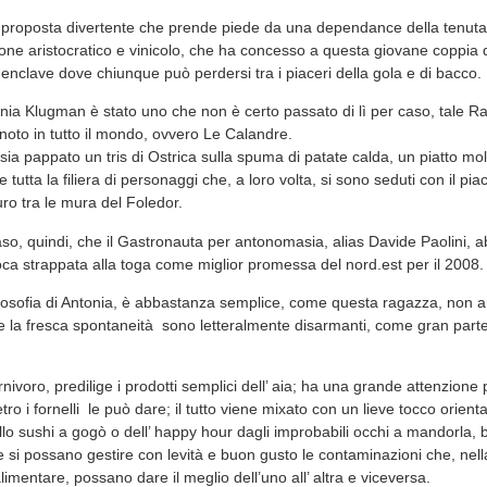
 proposta divertente che prende piede da una dependance della tenuta
sone aristocratico e vinicolo, che ha concesso a questa giovane coppia 
 enclave dove chiunque può perdersi tra i piaceri della gola e di bacco.
nia Klugman è stato uno che non è certo passato di lì per caso, tale Ra
noto in tutto il mondo, ovvero Le Calandre.
a pappato un tris di Ostrica sulla spuma di patate calda, un piatto mol
 tutta la filiera di personaggi che, a loro volta, si sono seduti con il pia
ro tra le mura del Foledor.
o, quindi, che il Gastronauta per antonomasia, alias Davide Paolini, a
ca strappata alla toga come miglior promessa del nord.est per il 2008.
filosofia di Antonia, è abbastanza semplice, come questa ragazza, non 
o e la fresca spontaneità sono letteralmente disarmanti, come gran parte
rnivoro, predilige i prodotti semplici dell’ aia; ha una grande attenzione
etro i fornelli le può dare; il tutto viene mixato con un lieve tocco orien
lo sushi a gogò o dell’ happy hour dagli improbabili occhi a mandorla, 
si possano gestire con levità e buon gusto le contaminazioni che, nella
imentare, possano dare il meglio dell’uno all’ altra e viceversa.