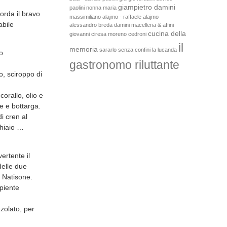
giampietro damini
paolini
nonna maria
orda il bravo
massimiliano alajmo - raffaele alajmo
abile
alessandro breda
damini macelleria & affini
cucina della
giovanni ciresa
moreno cedroni
il
memoria
sararlo senza confini
la lucanda
o
gastronomo riluttante
o, sciroppo di
orallo, olio e
e e bottarga.
di cren al
chiaio …
ertente il
delle due
l Natisone.
piente
zolato, per