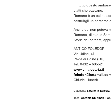
In tutto questo ambarad
piatti che passano.
Romano è un ottimo somm
costruirgli un percorso 
Anche qui non poteva ma
Romano, di suo, è Somme
Storie del nordest, appu
ANTICO FOLEDOR
Via Udine, 41
Pavia di Udine (UD)
Tel. 0432 – 685524
www.villalovaria.it
foledor@katamail.co
Chiude il lunedì
Categoria:
Sararlo in Edicola
Tags:
Antonia Klugman
,
Pap