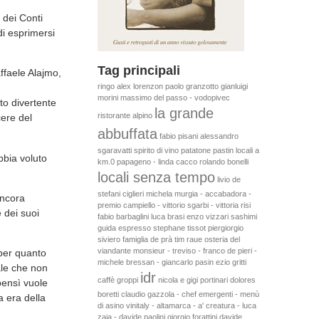
 dei Conti
di esprimersi
Tag principali
ffaele Alajmo,
ringo
alex lorenzon
paolo granzotto
gianluigi
morini
massimo del passo - vodopivec
to divertente
la grande
ristorante alpino
cere del
abbuffata
fabio pisani
alessandro
sgaravatti
spirito di vino
patatone
pastin
locali a
bbia voluto
km.0
papageno - linda cacco
rolando bonelli
locali senza tempo
livio de
stefani
ciglieri
michela murgia - accabadora -
ancora
premio campiello - vittorio sgarbi - vittoria risi
 dei suoi
fabio barbaglini
luca brasi
enzo vizzari
sashimi
guida espresso
stephane tissot
piergiorgio
siviero
famiglia de prà
tim raue
osteria del
viandante
monsieur - treviso - franco de pieri -
 per quanto
michele bressan - giancarlo pasin
ezio gritti
tale che non
idr
caffè groppi
nicola e gigi portinari
dolores
bensì vuole
boretti
claudio gazzola - chef emergenti - menù
 era della
di asino
vinitaly - altamarca - a' creatura - luca
zaia - davide paolini
giorgio forattini
davide