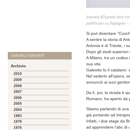
Antonia Klugman farà strad
pubblicato su Papageno -
Si può diventare “Cuoch
A sentire la storia di A
Antonia è di Trieste, i 
Dopo gli studi superior
SARARLO GRAFFITI
A Milano, tra un codice 
sua vita.
Archivio
Galeotto fu il catalano:
2010
Nel vederlo all’opera, s
2009
annunciò ai suoi genitor
2008
2007
Da lì, poi, la strada è 
2006
Romano, ha aperto da po
2005
Stiamo parlando di una g
2004
già portando ad intrapr
1983
Infatti, i due stage da B
1979
ad apprendere l’abc di u
1976