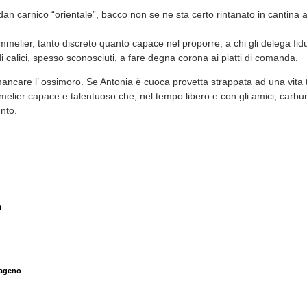
an carnico “orientale”, bacco non se ne sta certo rintanato in cantina 
elier, tanto discreto quanto capace nel proporre, a chi gli delega fidu
di calici, spesso sconosciuti, a fare degna corona ai piatti di comanda.
ncare l’ ossimoro. Se Antonia è cuoca provetta strappata ad una vita tr
lier capace e talentuoso che, nel tempo libero e con gli amici, carbura
nto.
m
ageno