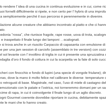
olo rendere l’ idea di una cucina in continua evoluzione e in cui, come ric
i fornelli difficilmente si ripete, e non certo per l’ hybris di una improb
ma semplicemente perché il suo percorso è perennemente in divenire.
lazione alcune creature che abbiamo incontrato al piatto e che ci hann
nato.
edonia “rossa”, che riunisce fragole, rape rosse, uova di trota, scalogn
e e inaspettato il finale lungo dei lamponi …scalognati.
e si trova anche in un riuscito Carpaccio di capasanta con emulsione di c
e per una jam session di carciofo (assemblato in tre versioni) con cozz
del sol levante con l’ involtino di triglia in cui è presente una spruzzatina 
aglia d’oro il fondo di cottura in cui la scarpetta ve la fate di solo cuc
heri con finocchio e fondo di lupini (una specie di vongole friulane); div
anas, dove la mano è molto felice nel calibrare le diverse temperature 
 retrogusti di base. Magistrale, nel caso, l’uso di miele di castagno de
 emozionato con le patate e l’ostrica, noi torneremmo domani per un sa
me di rapa, in cui è coinvolgente il finale lungo di un aglio discreto.
he ogni Gourmet coerente dovrebbe riportare in cucina, debitamente spaz
te le mani che lo hanno creato.