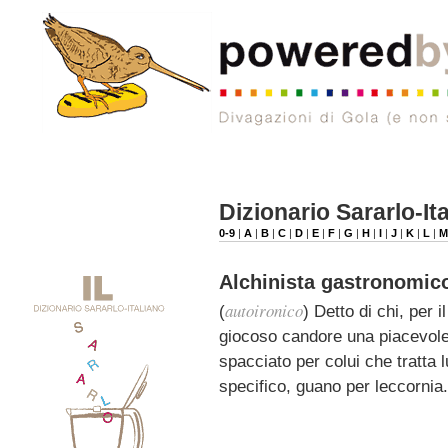
Dizionario Sararlo-It
0-9
|
A
|
B
|
C
|
D
|
E
|
F
|
G
|
H
|
I
|
J
|
K
|
L
|
Alchinista gastronomic
autoironico
(
) Detto di chi, per 
giocoso candore una piacevole
spacciato per colui che tratta l
specifico, guano per leccornia