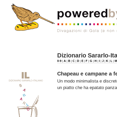
Dizionario Sararlo-It
0-9
|
A
|
B
|
C
|
D
|
E
|
F
|
G
|
H
|
I
|
J
|
K
|
L
|
Chapeau e campane a f
Un modo minimalista e discreto
un piatto che ha epatato panz