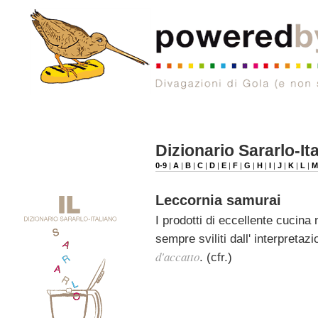
Dizionario Sararlo-It
0-9
|
A
|
B
|
C
|
D
|
E
|
F
|
G
|
H
|
I
|
J
|
K
|
L
|
Leccornia samurai
I prodotti di eccellente cucina
sempre sviliti dall' interpretazi
d'accatto
. (cfr.)