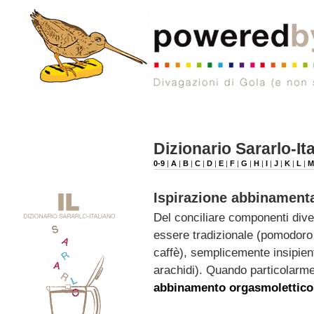
Dizionario Sararlo-It
0-9
|
A
|
B
|
C
|
D
|
E
|
F
|
G
|
H
|
I
|
J
|
K
|
L
|
Ispirazione abbinament
Del conciliare componenti dive
essere tradizionale (pomodoro 
caffè), semplicemente insipien
arachidi). Quando particolarmen
abbinamento orgasmolettico