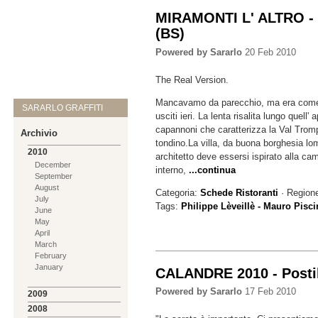
MIRAMONTI L' ALTRO -
(BS)
Powered by Sararlo
20 Feb 2010
The Real Version.
Mancavamo da parecchio, ma era come
SARARLO GRAFFITI
usciti ieri. La lenta risalita lungo quell' a
capannoni che caratterizza la Val Tromp
Archivio
tondino.La villa, da buona borghesia lom
2010
architetto deve essersi ispirato alla ca
December
interno,
...continua
September
August
Categoria:
Schede Ristoranti
· Region
July
Tags:
Philippe Lèveillè - Mauro Pisci
June
May
April
March
February
January
CALANDRE 2010 - Postill
Powered by Sararlo
17 Feb 2010
2009
2008