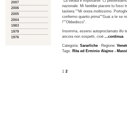
"La serata è importante. Ci presentiam
2007
nazionale. Mi farebbe piacere tu fossi tra
2006
tastiera.""Mi onora moltissimo. Portoghe
2005
confermo quanto prima""Guai a te se no
2004
!""Obbedisco".
1983
Insomma, essersi autoproclamato illo t
1979
ancora non sospetti, cioè
...continua
1976
Categoria:
Sararliche
· Regione:
Venet
Tags:
Rita ed Erminio Alajmo - Massi
1
2