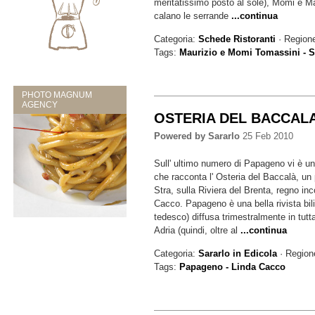
meritatissimo posto al sole), Momi e M
calano le serrande
...continua
Categoria:
Schede Ristoranti
· Region
Tags:
Maurizio e Momi Tomassini - 
PHOTO MAGNUM
AGENCY
OSTERIA DEL BACCALA' 
Powered by Sararlo
25 Feb 2010
Sull' ultimo numero di Papageno vi è un
che racconta l' Osteria del Baccalà, un
Stra, sulla Riviera del Brenta, regno inc
Cacco. Papageno è una bella rivista bili
tedesco) diffusa trimestralmente in tutt
Adria (quindi, oltre al
...continua
Categoria:
Sararlo in Edicola
· Region
Tags:
Papageno - Linda Cacco